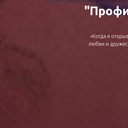
"Профи
«Когда я откры
любви и дружес