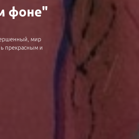
м фоне"
овершенный, мир
нь прекрасным и