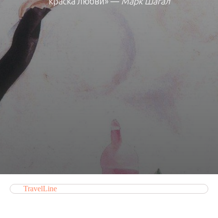
краска любви» —
Марк Шагал
TravelLine